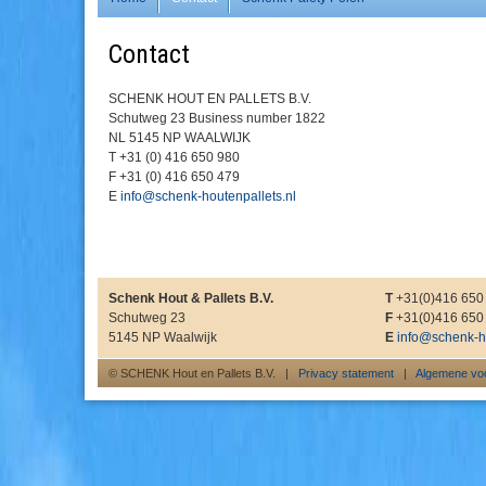
Contact
SCHENK HOUT EN PALLETS B.V.
Schutweg 23 Business number 1822
NL 5145 NP WAALWIJK
T +31 (0) 416 650 980
F +31 (0) 416 650 479
E
info@schenk-houtenpallets.nl
Schenk Hout & Pallets B.V.
T
+31(0)416 650
Schutweg 23
F
+31(0)416 650
5145 NP Waalwijk
E
info@schenk-ho
© SCHENK Hout en Pallets B.V. |
Privacy statement
|
Algemene vo